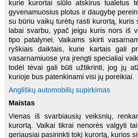
kurie kurortai siūlo atskirus tualetus 
gyvenamuosius plotus ir daugybę perein
su būriu vaikų turėtų rasti kurortą, kuris
labai svarbu, ypač jeigu kuris nors iš v
tipo patalynei. Vaikams skirti vasarnam
ryškiais daiktais, kurie kartais gali 
vasarnamiuose yra įrengti specialiai vai
todėl tėvai gali būti užtikrinti, jog jų 
kurioje bus patenkinami visi jų poreikiai.
Angliškų automobilių supirkimas
Maistas
Vienas iš svarbiausių veiksnių, renkan
kurortą. Vaikai tikrai nenorės valgyti ta
geriausiai pasirinkti tokį kurortą, kurios 