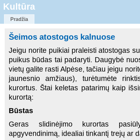
Kultūra
Pradžia
Šeimos atostogos kalnuose
Jeigu norite puikiai praleisti atostogas s
puikus būdas tai padaryti. Daugybė nuosta
vietų galite rasti Alpėse, tačiau jeigu nor
jaunesnio amžiaus), turėtumėte rinkti
kurortus. Štai keletas patarimų kaip išsi
kurortą:
Būstas
Geras slidinėjimo kurortas pasiū
apgyvendinimą, idealiai tinkantį trejų a